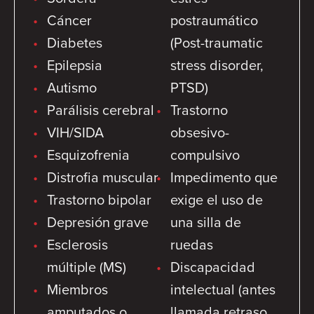
Cáncer
postraumático
Diabetes
(Post-traumatic
Epilepsia
stress disorder,
Autismo
PTSD)
Parálisis cerebral
Trastorno
VIH/SIDA
obsesivo-
Esquizofrenia
compulsivo
Distrofia muscular
Impedimento que
Trastorno bipolar
exige el uso de
Depresión grave
una silla de
Esclerosis
ruedas
múltiple (MS)
Discapacidad
Miembros
intelectual (antes
amputados o
llamada retraso